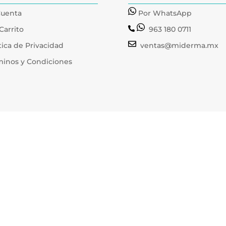
Cuenta
Por WhatsApp
Carrito
963 180 0711
tica de Privacidad
ventas@miderma.mx
minos y Condiciones