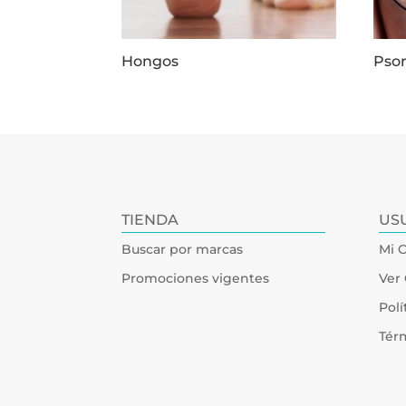
Hongos
Psor
TIENDA
US
Buscar por marcas
Mi 
Promociones vigentes
Ver 
Polí
Tér