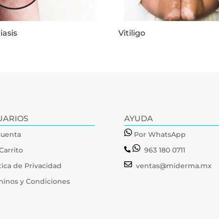
iasis
Vitiligo
UARIOS
AYUDA
Cuenta
Por WhatsApp
Carrito
963 180 0711
tica de Privacidad
ventas@miderma.mx
minos y Condiciones