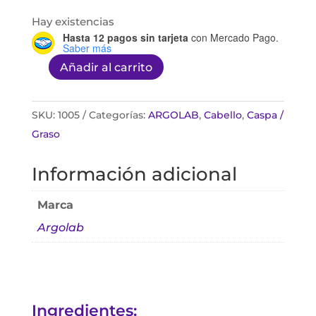
Hay existencias
Hasta 12 pagos sin tarjeta
con Mercado Pago.
Saber más
Añadir al carrito
Exepel
Shampoo
Anti-
SKU:
1005
Categorías:
ARGOLAB
,
Cabello
,
Caspa /
Caspa
Graso
135ml
Información adicional
cantidad
Marca
Argolab
Ingredientes: