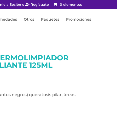
nicia Sesión o
Regístrate
0 elementos
rmedades
Otros
Paquetes
Promociones
DERMOLIMPIADOR
LIANTE 125ML
tos negros) queratosis pilar, àreas