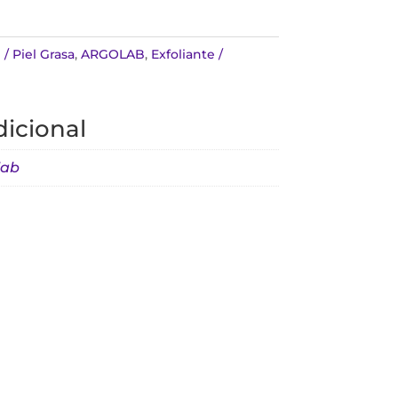
/ Piel Grasa
,
ARGOLAB
,
Exfoliante /
icional
lab