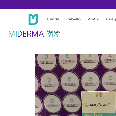
Tienda
Cabello
Rostro
Cuer
Marcas
Inicio
/
Rostro
/
Acné / Piel Grasa
/ Exetez D