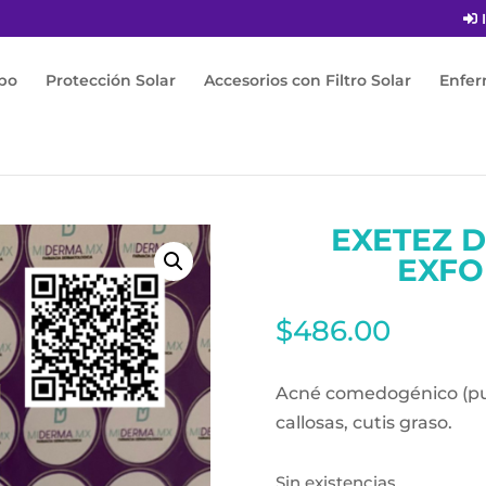
I
po
Protección Solar
Accesorios con Filtro Solar
Enfe
ermolimpiador Exfoliante 125ml
EXETEZ 
EXFO
$
486.00
Acné comedogénico (pun
callosas, cutis graso.
Sin existencias