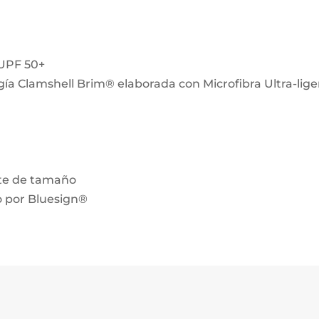
 UPF 50+
gía Clamshell Brim® elaborada con Microfibra Ultra-lige
a
uste de tamaño
o por Bluesign®