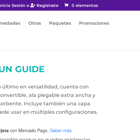
nicia Sesión o
Regístrate
0 elementos
rmedades
Otros
Paquetes
Promociones
UN GUIDE
 último en versatilidad, cuenta con
onvertible, ala plegable extra ancha y
orbente. Incluye también una capa
de usar en múltiples configuraciones.
rjeta
con Mercado Pago.
Saber más
sponible porque no quedan existencias.