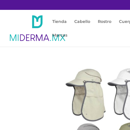
Tienda
Cabello
Rostro
Cuer
Marcas
Inicio
/
Protección Solar
/
Accesorios con Fil