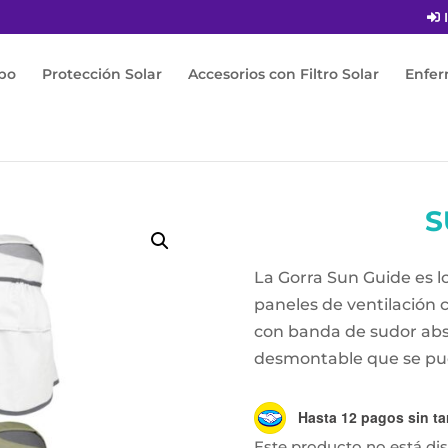
I
po
Protección Solar
Accesorios con Filtro Solar
Enfe
tro Solar
/
Gorra
/ Sun Guide
S
La Gorra Sun Guide es lo
paneles de ventilación c
con banda de sudor abs
desmontable que se pue
Hasta 12 pagos sin ta
Este producto no está di