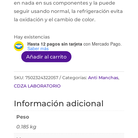
en nada en sus componentes y la puede
seguir usando normal, la refrigeración evita
la oxidación y el cambio de color.
Hay existencias
Hasta 12 pagos sin tarjeta
con Mercado Pago.
Saber más
Añadir al carrito
CEDERM
Despigmentante
XX
SKU:
7502324322057
Categorías:
Anti Manchas
,
40g
CDZA LABORATORIO
sin
Información adicional
HQ
cantidad
Peso
0.185 kg