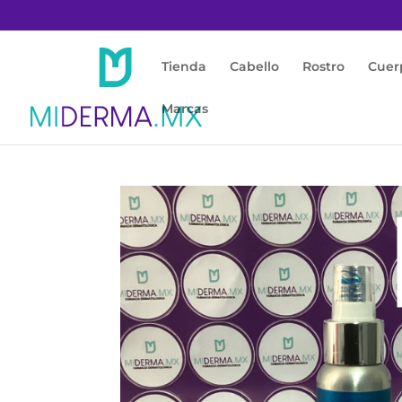
Tienda
Cabello
Rostro
Cuer
Marcas
Inicio
/
Cabello
/
Anticaída
/ CEDERM W2 8