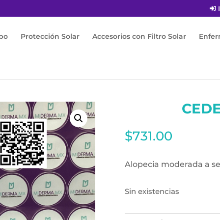
I
po
Protección Solar
Accesorios con Filtro Solar
Enfe
0ml
CED
$
731.00
Alopecia moderada a se
Sin existencias