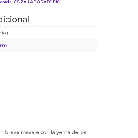
caída
,
CDZA LABORATORIO
icional
 kg
erm
 un breve masaje con la yema de los