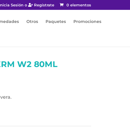
nicia Sesión o
Regístrate
0 elementos
rmedades
Otros
Paquetes
Promociones
ERM W2 80ML
vera.