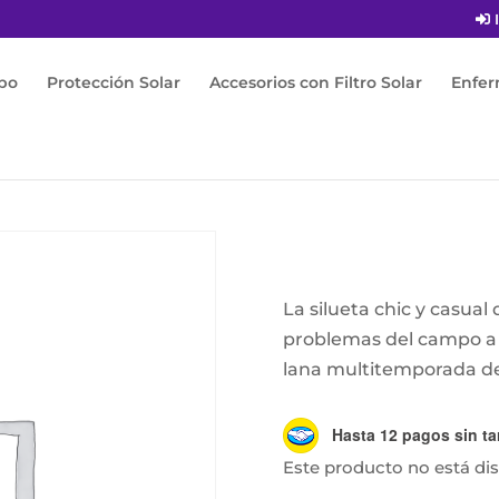
I
po
Protección Solar
Accesorios con Filtro Solar
Enfe
tro Solar
/
Sombrero
/ Tessa
La silueta chic y casual
problemas del campo a l
lana multitemporada de
Hasta 12 pagos sin ta
Este producto no está di