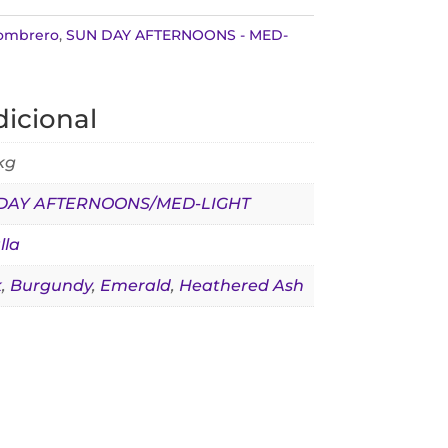
ombrero
,
SUN DAY AFTERNOONS - MED-
icional
 kg
DAY AFTERNOONS/MED-LIGHT
lla
k
,
Burgundy
,
Emerald
,
Heathered Ash