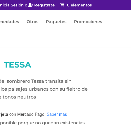
nicia Sesión o
Regístrate
0 elementos
rmedades
Otros
Paquetes
Promociones
TESSA
 del sombrero Tessa transita sin
os paisajes urbanos con su fieltro de
 tonos neutros
rjeta
con Mercado Pago.
Saber más
sponible porque no quedan existencias.