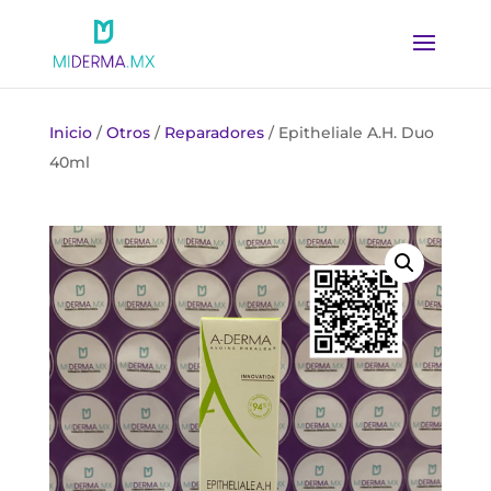
Inicio
/
Otros
/
Reparadores
/ Epitheliale A.H. Duo
40ml