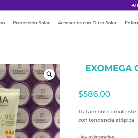
I
po
Protección Solar
Accesorios con Filtro Solar
Enfe
control Balsamo 200ml
EXOMEGA 
$
586.00
Tratamiento emoliente e
con tendencia atópica
Hay existencias