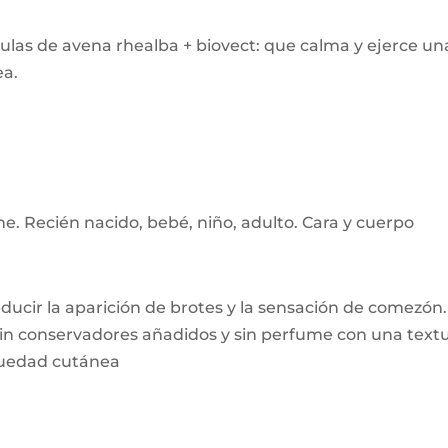
ulas de avena rhealba + biovect: que calma y ejerce una a
ea.
ene. Recién nacido, bebé, niño, adulto. Cara y cuerpo
reducir la aparición de brotes y la sensación de comezón
a sin conservadores añadidos y sin perfume con una tex
equedad cutánea