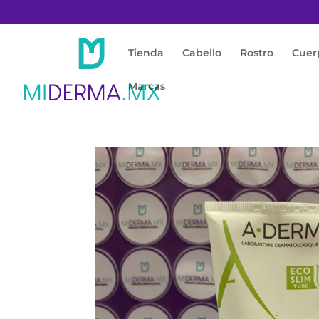
Tienda
Cabello
Rostro
Cuer
Marcas
Inicio
/
Cuerpo
/
Crema Corporal
/ Exomega 