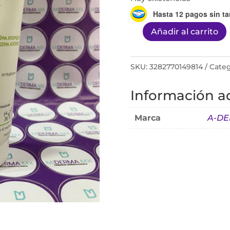
Hasta 12 pagos sin ta
Añadir al carrito
Exomega
control
Balsamo
SKU:
3282770149814
Categ
200ml
Información ad
cantidad
Marca
A-D