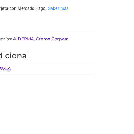
rjeta
con Mercado Pago.
Saber más
orías:
A-DERMA
,
Crema Corporal
icional
ERMA