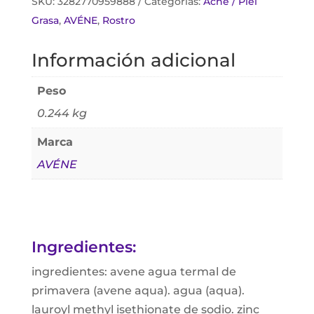
SKU:
3282770959888
Categorías:
Acné / Piel
Grasa
,
AVÉNE
,
Rostro
Información adicional
Peso
0.244 kg
Marca
AVÉNE
Ingredientes:
ingredientes: avene agua termal de
primavera (avene aqua). agua (aqua).
lauroyl methyl isethionate de sodio. zinc