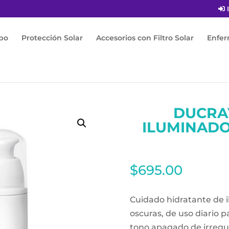
I
po
Protección Solar
Accesorios con Filtro Solar
Enfe
screen Iluminador Spf 15 Crema 40 ml
DUCRA
ILUMINADO
$
695.00
Cuidado hidratante de 
oscuras, de uso diario p
tono apagado de irregul