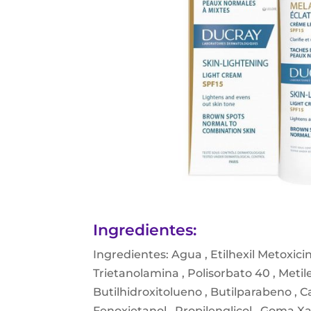
Ingredientes:
Ingredientes: Agua , Etilhexil Metoxicin
Trietanolamina , Polisorbato 40 , Metile
Butilhidroxitolueno , Butilparabeno , Ca
Fenoxietanol , Propilenglicol , Goma 