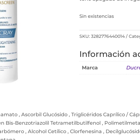
Sin existencias
SKU:
3282776440014
Cate
Información ad
Marca
Ducr
amato , Ascorbil Glucósido , Triglicéridos Caprílico / Cá
n Bis-Benzotriazolil Tetrametilbutilfenol , Polimetilmeta
rbómero , Alcohol Cetílico , Clorfenesina , Decilglucósid
Xantana