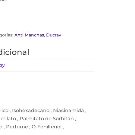
gorías:
Anti Manchas
,
Ducray
icional
ay
prico , Isohexadecano , Niacinamida ,
crilato , Palmitato de Sorbitán ,
o , Perfume , O-Fenilfenol ,