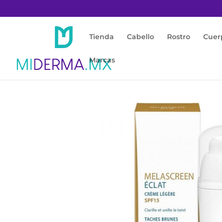
Tienda
Cabello
Rostro
Cuer
Marcas
Inicio
/
Rostro
/
Anti Manchas
/ Ducray Mela