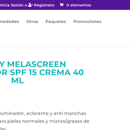
nicia Sesión o
Regístrate
0 elementos
rmedades
Otros
Paquetes
Promociones
Y MELASCREEN
R SPF 15 CREMA 40
ML
iluminador, aclarante y anti manchas
ara pieles normales y mixtas/grasas de
ar.