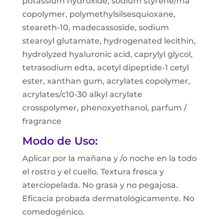
potassium hydroxide, sodium styrene/ma
copolymer, polymethylsilsesquioxane,
steareth-10, madecassoside, sodium
stearoyl glutamate, hydrogenated lecithin,
hydrolyzed hyaluronic acid, caprylyl glycol,
tetrasodium edta, acetyl dipeptide-1 cetyl
ester, xanthan gum, acrylates copolymer,
acrylates/c10-30 alkyl acrylate
crosspolymer, phenoxyethanol, parfum /
fragrance
Modo de Uso:
Aplicar por la mañana y /o noche en la todo
el rostro y el cuello. Textura fresca y
aterciopelada. No grasa y no pegajosa.
Eficacia probada dermatológicamente. No
comedogénico.