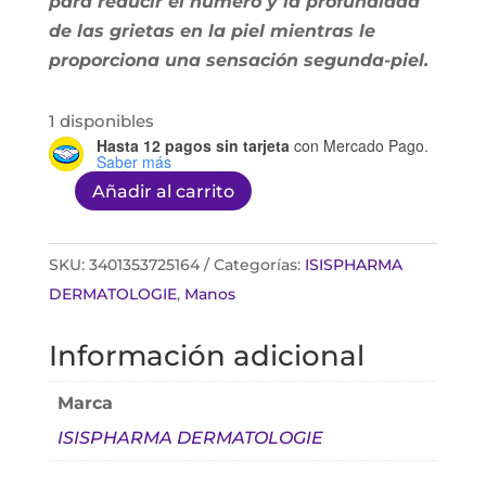
para reducir el número y la profundidad
de las grietas en la piel mientras le
proporciona una sensación segunda-piel.
1 disponibles
Hasta 12 pagos sin tarjeta
con Mercado Pago.
Saber más
Añadir al carrito
Keloplast
Cracks
40ml
SKU:
3401353725164
Categorías:
ISISPHARMA
cantidad
DERMATOLOGIE
,
Manos
Información adicional
Marca
ISISPHARMA DERMATOLOGIE