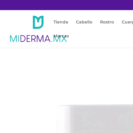
Tienda
Cabello
Rostro
Cuer
Marcas
Inicio
/
Rostro
/
Anti Edad
/ Skin-Absolute 