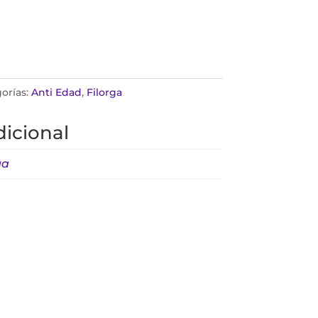
orías:
Anti Edad
,
Filorga
icional
ga