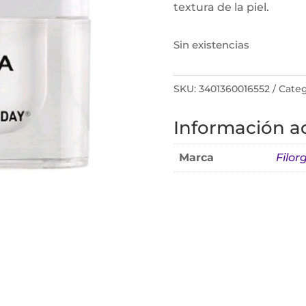
textura de la piel.
Sin existencias
SKU:
3401360016552
Categ
Información ad
Marca
Filor