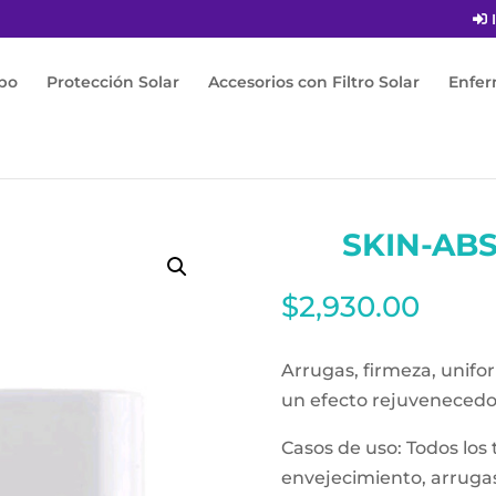
I
po
Protección Solar
Accesorios con Filtro Solar
Enfe
Day 50ml
SKIN-AB
$
2,930.00
Arrugas, firmeza, unifor
un efecto rejuvenecedo
Casos de uso: Todos los t
envejecimiento, arrugas