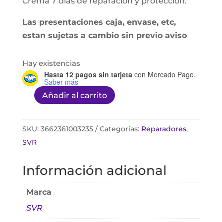
Crema 7 días de reparación y protección.
Las presentaciones caja, envase, etc,
estan sujetas a cambio sin previo aviso
Hay existencias
Hasta 12 pagos sin tarjeta
con Mercado Pago.
Saber más
Añadir al carrito
Xerial
Fissures
&
SKU:
3662361003235
Categorías:
Reparadores
,
Crevasses
SVR
50ml
Información adicional
cantidad
Marca
SVR