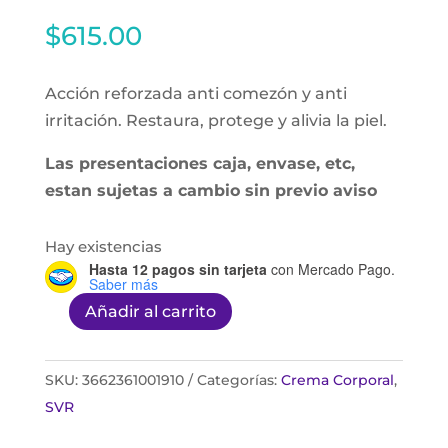
$
615.00
Acción reforzada anti comezón y anti
irritación. Restaura, protege y alivia la piel.
Las presentaciones caja, envase, etc,
estan sujetas a cambio sin previo aviso
Hay existencias
Hasta 12 pagos sin tarjeta
con Mercado Pago.
Saber más
Añadir al carrito
Topialyse
Baume
200ml
SKU:
3662361001910
Categorías:
Crema Corporal
,
cantidad
SVR