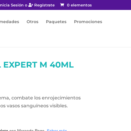
nicia Sesión o
Regístrate
0 elementos
rmedades
Otros
Paquetes
Promociones
 EXPERT M 40ML
rema, combate los enrojecimientos
os vasos sanguíneos visibles.
rjeta
con Mercado Pago.
Saber más