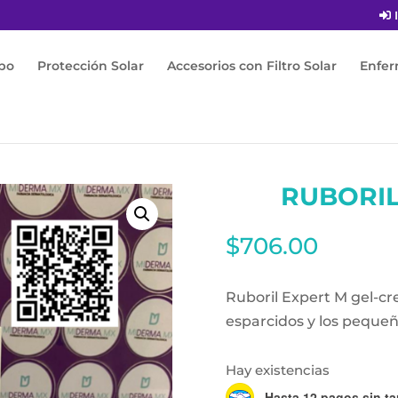
I
po
Protección Solar
Accesorios con Filtro Solar
Enfe
il Expert M 40ml
RUBORIL
$
706.00
Ruboril Expert M gel-c
esparcidos y los pequeñ
Hay existencias
Hasta 12 pagos sin ta