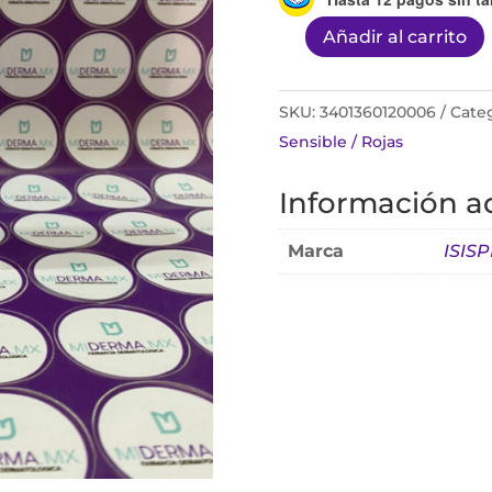
Añadir al carrito
Ruboril
Expert
M
SKU:
3401360120006
Categ
40ml
Sensible / Rojas
cantidad
Información ad
Marca
ISIS