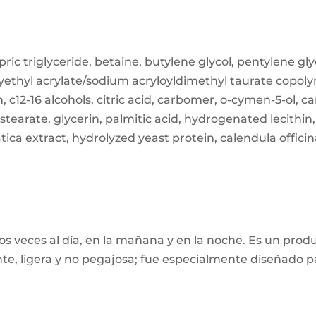
pric triglyceride, betaine, butylene glycol, pentylene g
yethyl acrylate/sodium acryloyldimethyl taurate copolyme
c12-16 alcohols, citric acid, carbomer, o-cymen-5-ol, ca
stearate, glycerin, palmitic acid, hydrogenated lecithin,
ca extract, hydrolyzed yeast protein, calendula officina
s veces al día, en la mañana y en la noche. Es un produ
nte, ligera y no pegajosa; fue especialmente diseñado pa