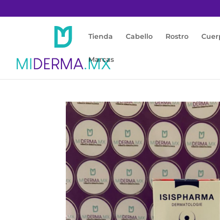
Tienda
Cabello
Rostro
Cuer
Marcas
Inicio
/
Rostro
/
Piel Sensible / Rojas
/ Rubor