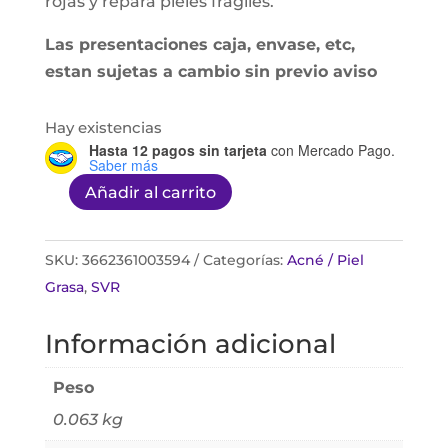
rojas y repara pieles frágiles.
Las presentaciones caja, envase, etc,
estan sujetas a cambio sin previo aviso
Hay existencias
Hasta 12 pagos sin tarjeta
con Mercado Pago.
Saber más
Añadir al carrito
Sebiaclear
Hydra
40ml
SKU:
3662361003594
Categorías:
Acné / Piel
cantidad
Grasa
,
SVR
Información adicional
Peso
0.063 kg