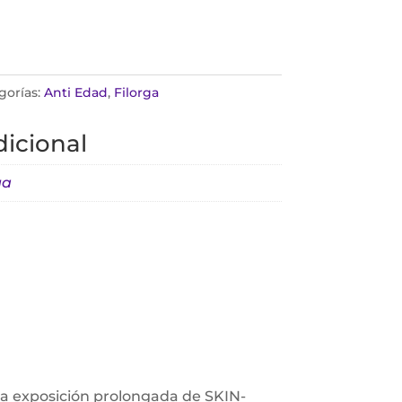
gorías:
Anti Edad
,
Filorga
icional
ga
 la exposición prolongada de SKIN-