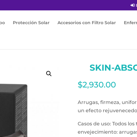
I
po
Protección Solar
Accesorios con Filtro Solar
Enfe
ight 50ml
SKIN-ABS
$
2,930.00
Arrugas, firmeza, unifor
un efecto rejuvenecedo
Casos de uso: Todos los t
envejecimiento: arrugas