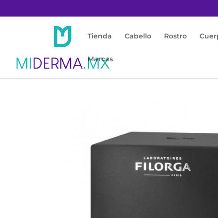
Tienda
Cabello
Rostro
Cuer
Marcas
Inicio
/
Rostro
/
Anti Edad
/ Skin-Absolute N