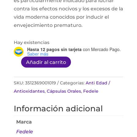
es particularmente indicado para luchar
contra los efectos nocivos y los excesos de la
vida moderna conocidos por inducir el
envejecimiento prematuro.
Hay existencias
Hasta 12 pagos sin tarjeta
con Mercado Pago.
Saber más
Añadir al carrito
Neoselen
Capsulas
30
SKU:
3512369001019
Categorías:
Anti Edad /
Capsulas
Antioxidantes
,
Cápsulas Orales
,
Fedele
cantidad
Información adicional
Marca
Fedele