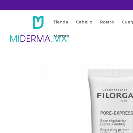
Tienda
Cabello
Rostro
Cuer
Marcas
Inicio
/
Rostro
/
Maquillaje Dermatológico
/ 