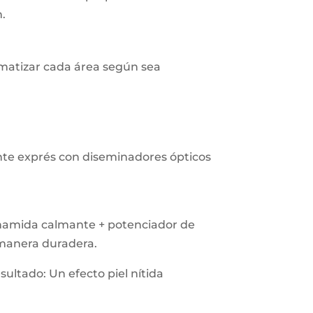
h.
matizar cada área según sea
nte exprés con diseminadores ópticos
inamida calmante + potenciador de
 manera duradera.
sultado: Un efecto piel nítida