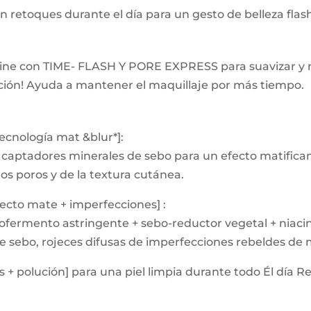
n retoques durante el día para un gesto de belleza flas
mbine con TIME- FLASH Y PORE EXPRESS para suavizar y 
ción! Ayuda a mantener el maquillaje por más tiempo.
ecnología mat &blur*]:
 captadores minerales de sebo para un efecto matifica
os poros y de la textura cutánea.
pecto mate + imperfecciones] :
iofermento astringente + sebo-reductor vegetal + niac
de sebo, rojeces difusas de imperfecciones rebeldes de
+ polución] para una piel limpia durante todo Él día Re