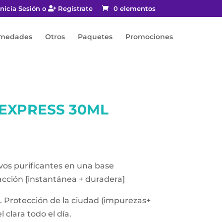
nicia Sesión o
Regístrate
0 elementos
rmedades
Otros
Paquetes
Promociones
EXPRESS 30ML
vos purificantes en una base
cción [instantánea + duradera]
a. Protección de la ciudad (impurezas+
 clara todo el día.