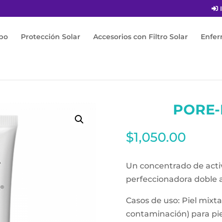
I
po
Protección Solar
Accesorios con Filtro Solar
Enfe
Pore-Express 30ml
PORE-
$
1,050.00
Un concentrado de acti
perfeccionadora doble a
Casos de uso: Piel mixt
contaminación) para piel