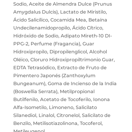
Sodio, Aceite de Almendra Dulce (Prunus
Amygdalus Dulcis), Lactato de Miristilo,
Ácido Salicílico, Cocamida Mea, Betaína
Undecilenamidopropilo, Ácido Cítrico,
Hidróxido de Sodio, Adipato Mireth-10 DI-
PPG-2, Perfume (Fragancia), Guar
Hidroxipropilo, Dipropilenglicol, Alcohol
Oléico, Cloruro Hidroxipropiltrimonio Guar,
EDTA Tetrasódico, Extracto de Fruto de
Pimentero Japonés (Zanthoxylum
Bungeanum), Goma de Incienso de la India
(Boswellia Serrata), Metilpropional
Butilfenilo, Acetato de Tocoferilo, Ionona
Alfa-Isometilo, Limoneno, Salicilato
Silanediol, Linalol, Citronelol, Salicilato de
Benzilo, Metilisotiazolinona, Tocoferol,
Metileugenol