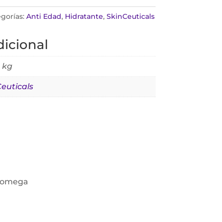
gorías:
Anti Edad
,
Hidratante
,
SkinCeuticals
icional
 kg
euticals
os omega