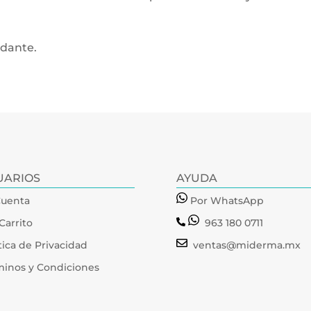
idante.
UARIOS
AYUDA
Cuenta
Por WhatsApp
Carrito
963 180 0711
tica de Privacidad
ventas@miderma.mx
minos y Condiciones