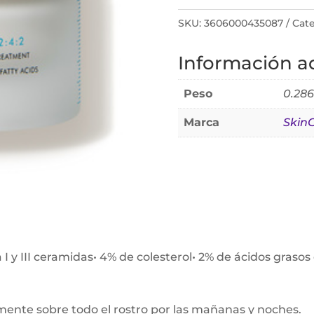
SKU:
3606000435087
Cate
Información ad
Peso
0.286
Marca
SkinC
 I y III ceramidas• 4% de colesterol• 2% de ácidos gras
mente sobre todo el rostro por las mañanas y noches.