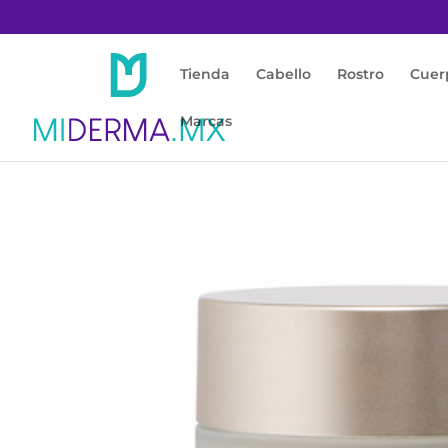
Tienda
Cabello
Rostro
Cuer
Marcas
Inicio
/
Rostro
/
Anti Edad
/ Triple Lipid Res