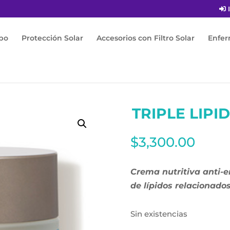
I
po
Protección Solar
Accesorios con Filtro Solar
Enfe
tore 2:4:2 48ml
TRIPLE LIPI
$
3,300.00
Crema nutritiva anti-e
de lípidos relacionados
Sin existencias