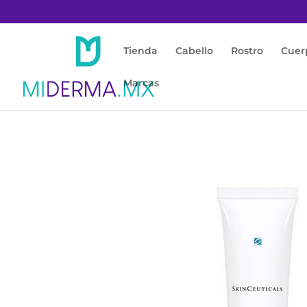
Tienda
Cabello
Rostro
Cuer
Marcas
Inicio
/
Rostro
/
Acné / Piel Grasa
/ Retinol 0