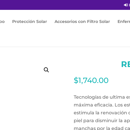
I
po
Protección Solar
Accesorios con Filtro Solar
Enfe
.3
R
$
1,740.00
Tecnologías de ultima es
máxima eficacia. Los es
estimula la renovación c
piel para disminuir la ap
manchas por la edad ca