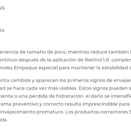
.5%
es.
pariencia de tamaño de poro, mientras reduce también l
o continuo después de la aplicación de Retinol 1.0. comp
tinoles Empaque especial para mantener la estabilidad d
enta cambios y aparecen los primeros signos de envejec
idad se hace cada vez más visibles. Estos signos pueden 
ente o una pérdida de hidratación. el daño se intensifica
grama preventivo y correcto resulta imprescindible para
e envejecimiento prematuro. Los productos correctores
ida.