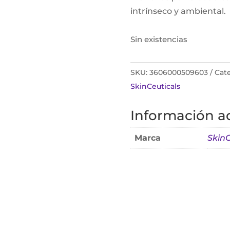
intrínseco y ambiental.
Sin existencias
SKU:
3606000509603
Cat
SkinCeuticals
Información ad
Marca
SkinC