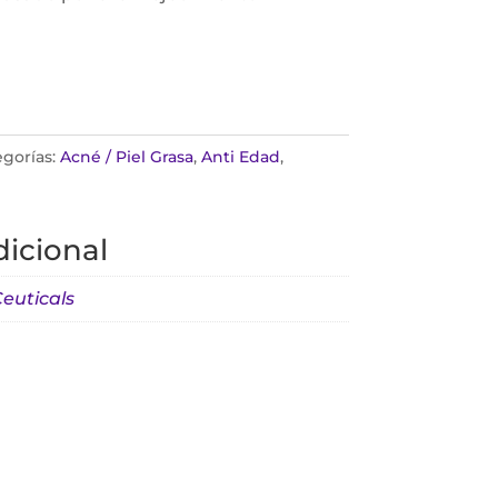
egorías:
Acné / Piel Grasa
,
Anti Edad
,
icional
euticals