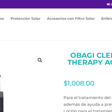
I
po
Protección Solar
Accesorios con Filtro Solar
Enfe
enziderm Md Pore Therapy Acido Salicilico 2 % 148ml
OBAGI CL
THERAPY AC
$
1,008.00
Para el tratamiento del 
además de ayuda a preve
Loción para el tratamien