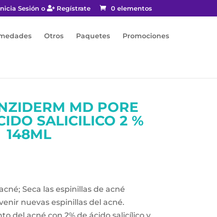
nicia Sesión o
Regístrate
0 elementos
rmedades
Otros
Paquetes
Promociones
ENZIDERM MD PORE
IDO SALICILICO 2 %
148ML
acné; Seca las espinillas de acné
nir nuevas espinillas del acné.
to del acné con 2% de ácido salicílico y