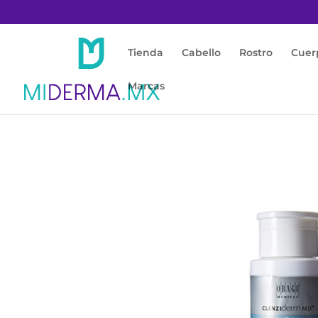
Tienda
Cabello
Rostro
Cuer
Marcas
Inicio
/
Rostro
/
Acné / Piel Grasa
/ Obagi Cl