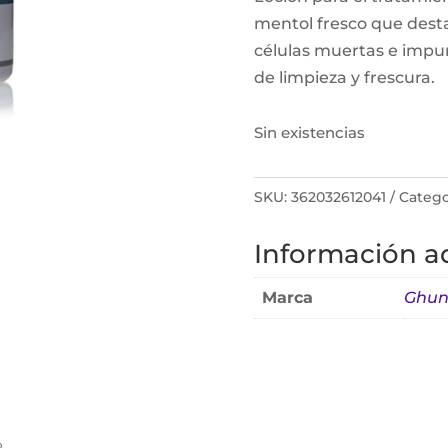
mentol fresco que destap
células muertas e impur
de limpieza y frescura.
Sin existencias
SKU:
362032612041
Catego
Información ad
Marca
Ghun
%