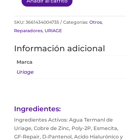
Añadir al carrito
Uriage
Bariederm
Cica
SKU:
3661434004735
Categorías:
Otros
,
Crema
Reparadores
,
URIAGE
40ml
Información adicional
cantidad
Marca
Uriage
Ingredientes:
Ingredientes Activos: Agua Termanl de
Uriage, Cobre de Zinc, Poly-2P, Esmecita,
GF-Repair, D-Pantenol, Acido Hialurónico y