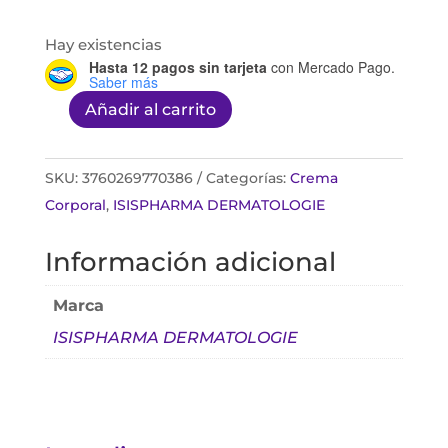
Hay existencias
Hasta 12 pagos sin tarjeta
con Mercado Pago.
Saber más
Añadir al carrito
Neotone
Body
100ml
SKU:
3760269770386
Categorías:
Crema
cantidad
Corporal
,
ISISPHARMA DERMATOLOGIE
Información adicional
Marca
ISISPHARMA DERMATOLOGIE