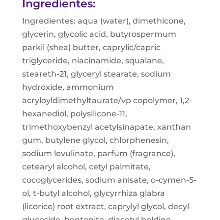
Ingredientes:
Ingredientes: aqua (water), dimethicone,
glycerin, glycolic acid, butyrospermum
parkii (shea) butter, caprylic/capric
triglyceride, niacinamide, squalane,
steareth-21, glyceryl stearate, sodium
hydroxide, ammonium
acryloyldimethyltaurate/vp copolymer, 1,2-
hexanediol, polysilicone-11,
trimethoxybenzyl acetylsinapate, xanthan
gum, butylene glycol, chlorphenesin,
sodium levulinate, parfum (fragrance),
cetearyl alcohol, cetyl palmitate,
cocoglycerides, sodium anisate, o-cymen-5-
ol, t-butyl alcohol, glycyrrhiza glabra
(licorice) root extract, caprylyl glycol, decyl
glucoside, bentonite, diacetyl boldine