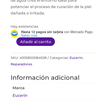
de agua crea el entorno ideal para
potenciar el proceso de curación de la piel
dañada o irritada.
Hay existencias
Hasta 12 pagos sin tarjeta
con Mercado Pago.
Saber más
Añadir al carrito
Eucerin
Aquaphor
50ml
SKU:
4005800084508
Categorías:
Eucerin
,
cantidad
Reparadores
Información adicional
Marca
Eucerin