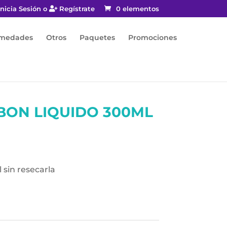
nicia Sesión o
Regístrate
0 elementos
rmedades
Otros
Paquetes
Promociones
BON LIQUIDO 300ML
l sin resecarla