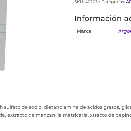
SKU:
40205
Categorías:
A
Información ad
Marca
Argo
 sulfato de sodio, dietanolamina de ácidos grasos, glice
a, extracto de manzanilla matricaria, xtracto de pepino,