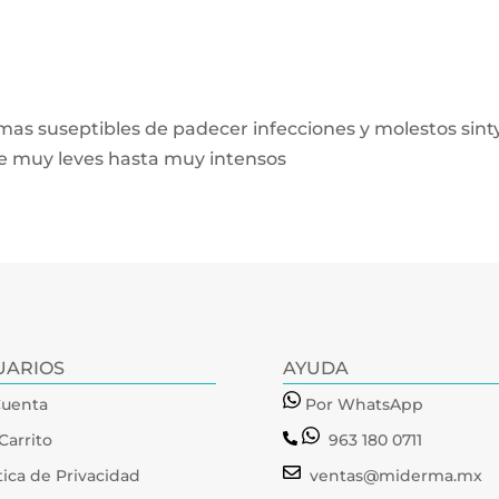
s mas suseptibles de padecer infecciones y molestos si
sde muy leves hasta muy intensos
UARIOS
AYUDA
Cuenta
Por WhatsApp
Carrito
963 180 0711
tica de Privacidad
ventas@miderma.mx