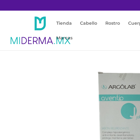
Tienda
Cabello
Rostro
Cuer
Marcas
Inicio
/
Cuerpo
/
Higiene Corporal
/ Aventip