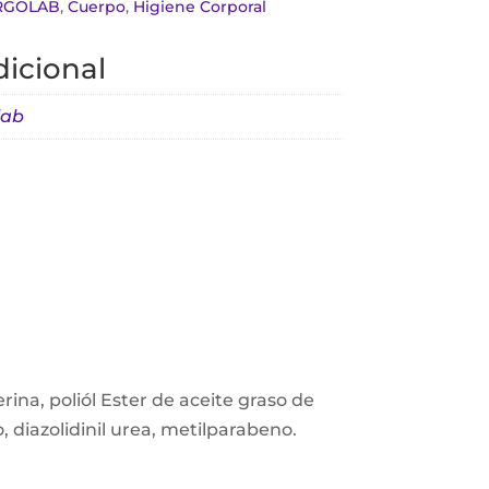
RGOLAB
,
Cuerpo
,
Higiene Corporal
icional
lab
rina, poliól Ester de aceite graso de
 diazolidinil urea, metilparabeno.