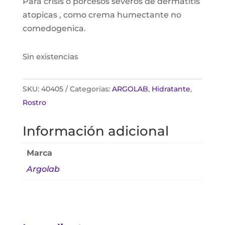
Para crisis o porcesos severos de dermatitis
atopicas , como crema humectante no
comedogenica.
Sin existencias
SKU:
40405
Categorías:
ARGOLAB
,
Hidratante
,
Rostro
Información adicional
Marca
Argolab