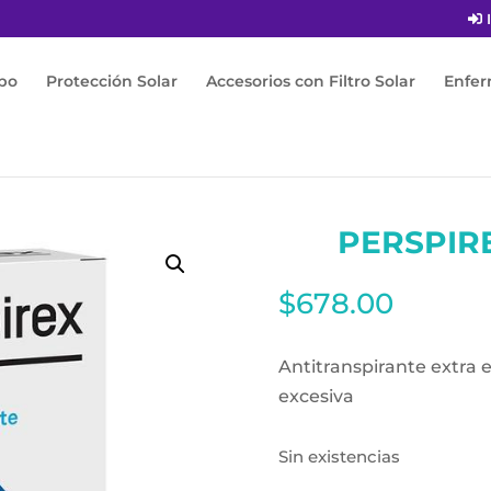
I
po
Protección Solar
Accesorios con Filtro Solar
Enfe
ante
/ Perspirex Roll-On 25ml
PERSPIR
$
678.00
Antitranspirante extra e
excesiva
Sin existencias