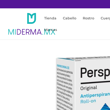
Tienda
Cabello
Rostro
Cuer
Marcas
Inicio
/
Cuerpo
/
Antitranspirante / Desodor