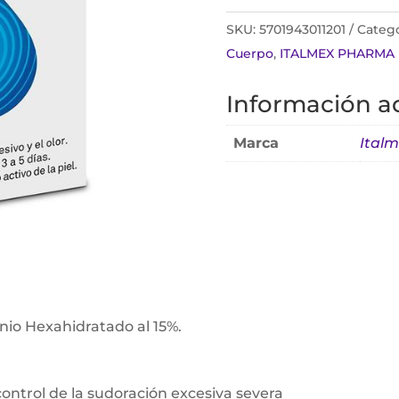
SKU:
5701943011201
Catego
Cuerpo
,
ITALMEX PHARMA
Información ad
Marca
Ital
nio Hexahidratado al 15%.
control de la sudoración excesiva severa