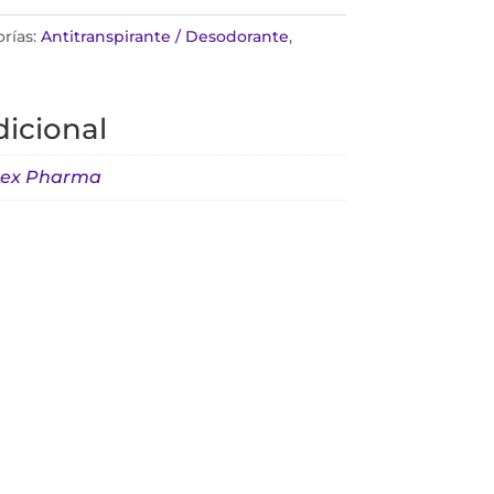
rías:
Antitranspirante / Desodorante
,
icional
mex Pharma