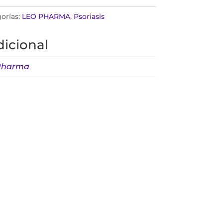
orías:
LEO PHARMA
,
Psoriasis
icional
Pharma