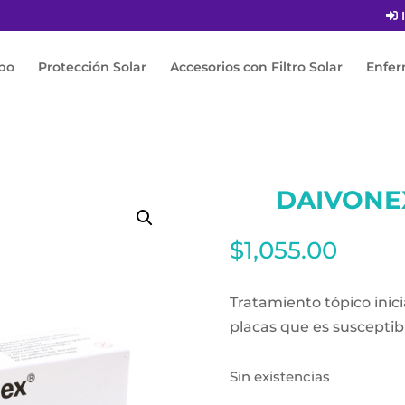
I
po
Protección Solar
Accesorios con Filtro Solar
Enfe
x Ungüento 30g
DAIVONE
$
1,055.00
Tratamiento tópico inicia
placas que es susceptib
Sin existencias