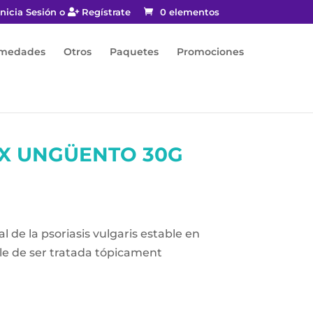
nicia Sesión o
Regístrate
0 elementos
rmedades
Otros
Paquetes
Promociones
X UNGÜENTO 30G
l de la psoriasis vulgaris estable en
le de ser tratada tópicament