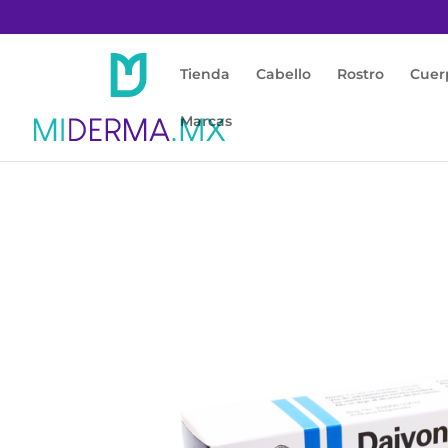
Tienda
Cabello
Rostro
Cuer
Marcas
Inicio
/
Enfermedades
/
Psoriasis
/ Daivone