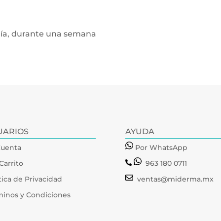
 día, durante una semana
UARIOS
AYUDA
Cuenta
Por WhatsApp
Carrito
963 180 0711
tica de Privacidad
ventas@miderma.mx
minos y Condiciones