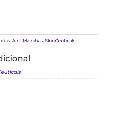
orías:
Anti Manchas
,
SkinCeuticals
icional
euticals