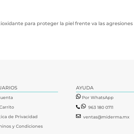
xidante para proteger la piel frente va las agresiones e
UARIOS
AYUDA
Cuenta
Por WhatsApp
Carrito
963 180 0711
tica de Privacidad
ventas@miderma.mx
minos y Condiciones