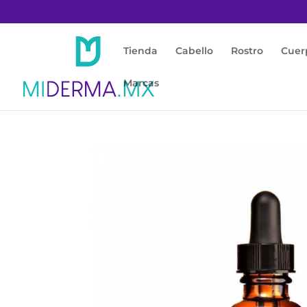
Tienda
Cabello
Rostro
Cuer
Marcas
Inicio
/
Rostro
/
Anti Manchas
/ Serum 10