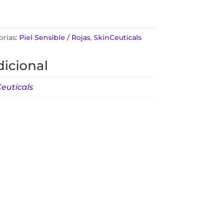
orías:
Piel Sensible / Rojas
,
SkinCeuticals
icional
euticals