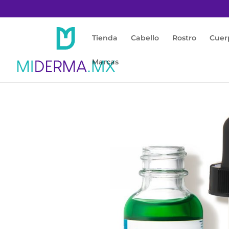
Tienda
Cabello
Rostro
Cuer
Marcas
Inicio
/
Rostro
/
Piel Sensible / Rojas
/ Phyto