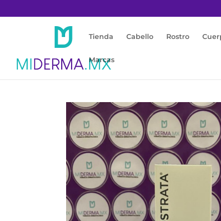
Tienda
Cabello
Rostro
Cuer
Marcas
Inicio
/
Rostro
/
Anti Manchas
/ Neostrata E