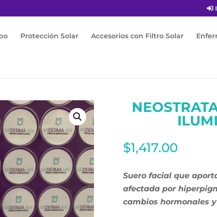
I
po
Protección Solar
Accesorios con Filtro Solar
Enfe
nlighten Suero Iluminador 30ml
NEOSTRATA
ILUM
$
1,417.00
Suero facial que aport
afectada por hiperpig
cambios hormonales y 