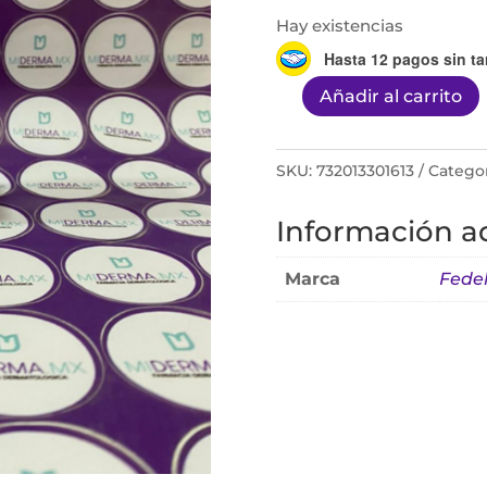
Hay existencias
Hasta 12 pagos sin ta
Añadir al carrito
Neostrata
Enlighten
Suero
SKU:
732013301613
Categor
Iluminador
Información ad
30ml
cantidad
Marca
Fede