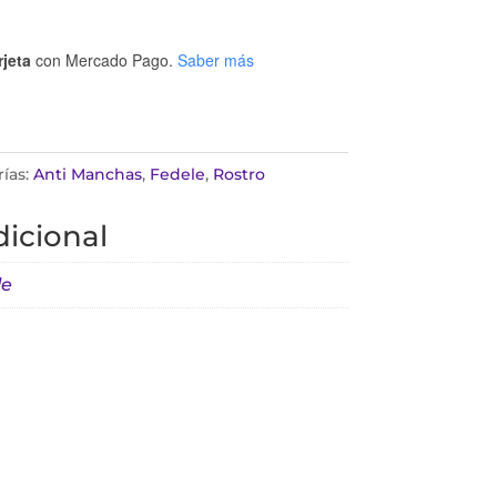
rjeta
con Mercado Pago.
Saber más
ías:
Anti Manchas
,
Fedele
,
Rostro
icional
le