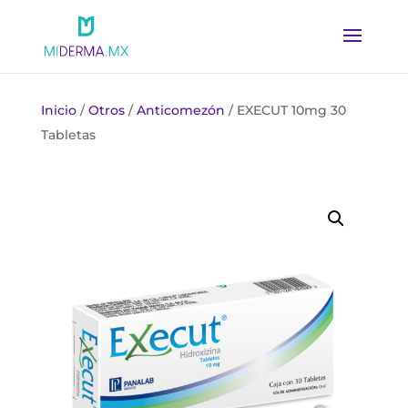
Inicio
/
Otros
/
Anticomezón
/ EXECUT 10mg 30
Tabletas