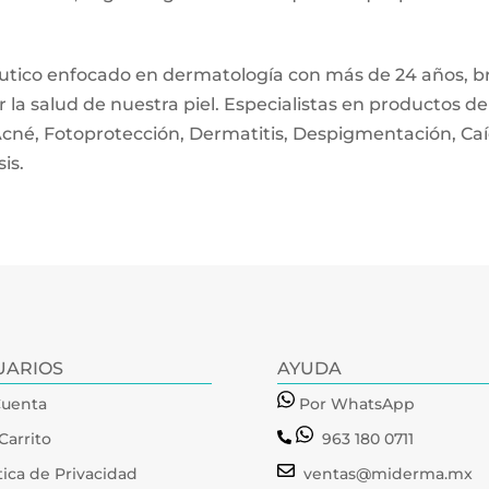
tico enfocado en dermatología con más de 24 años, br
la salud de nuestra piel. Especialistas en productos d
 Acné, Fotoprotección, Dermatitis, Despigmentación, Ca
is.
UARIOS
AYUDA
Cuenta
Por WhatsApp
Carrito
963 180 0711
tica de Privacidad
ventas@miderma.mx