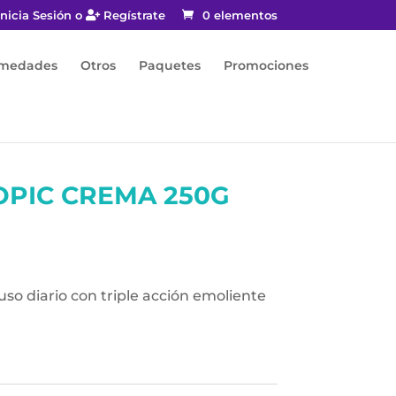
nicia Sesión o
Regístrate
0 elementos
rmedades
Otros
Paquetes
Promociones
PIC CREMA 250G
o diario con triple acción emoliente