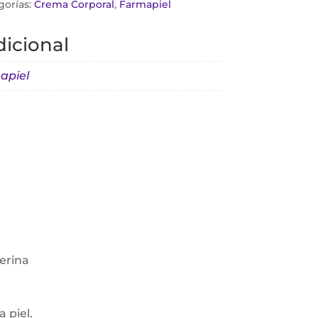
gorías:
Crema Corporal
,
Farmapiel
icional
apiel
cerina
 piel.