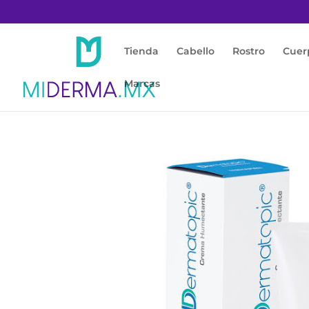
Tienda
Cabello
Rostro
Cuer
Marcas
Inicio
/
Cuerpo
/
Crema Corporal
/ Dermato