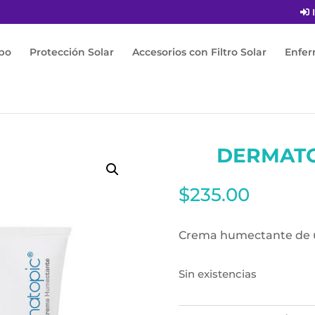
I
po
Protección Solar
Accesorios con Filtro Solar
Enfe
pic Crema 250g
DERMATO
$
235.00
Crema humectante de us
Sin existencias