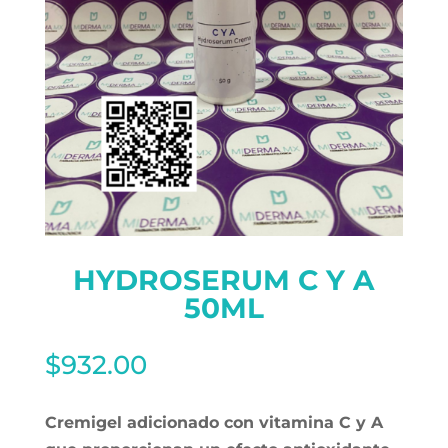
HYDROSERUM C Y A
50ML
$
932.00
Cremigel adicionado con vitamina C y A