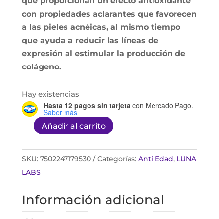
que proporcionan un efecto antioxidante
con propiedades aclarantes que favorecen
a las pieles acnéicas, al mismo tiempo
que ayuda a reducir las líneas de
expresión al estimular la producción de
colágeno.
Hay existencias
Hasta 12 pagos sin tarjeta
con Mercado Pago.
Saber más
Añadir al carrito
Hydroserum
C
y
SKU:
7502247179530
Categorías:
Anti Edad
,
LUNA
A
LABS
50ml
Información adicional
cantidad