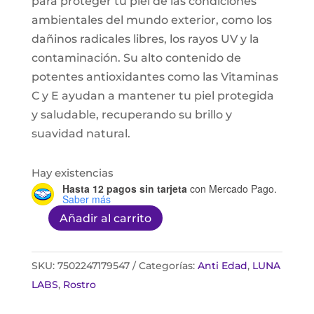
para proteger tu piel de las condiciones
ambientales del mundo exterior, como los
dañinos radicales libres, los rayos UV y la
contaminación. Su alto contenido de
potentes antioxidantes como las Vitaminas
C y E ayudan a mantener tu piel protegida
y saludable, recuperando su brillo y
suavidad natural.
Hay existencias
Hasta 12 pagos sin tarjeta
con Mercado Pago.
Saber más
Añadir al carrito
Hydroserum
C
y
SKU:
7502247179547
Categorías:
Anti Edad
,
LUNA
E
LABS
,
Rostro
50ml