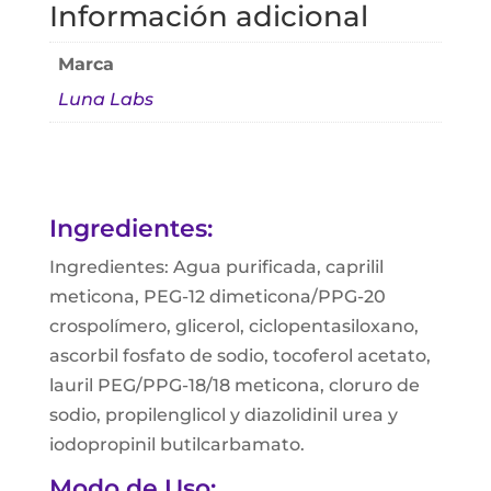
Información adicional
cantidad
Marca
Luna Labs
Ingredientes:
Ingredientes: Agua purificada, caprilil
meticona, PEG-12 dimeticona/PPG-20
crospolímero, glicerol, ciclopentasiloxano,
ascorbil fosfato de sodio, tocoferol acetato,
lauril PEG/PPG-18/18 meticona, cloruro de
sodio, propilenglicol y diazolidinil urea y
iodopropinil butilcarbamato.
Modo de Uso: