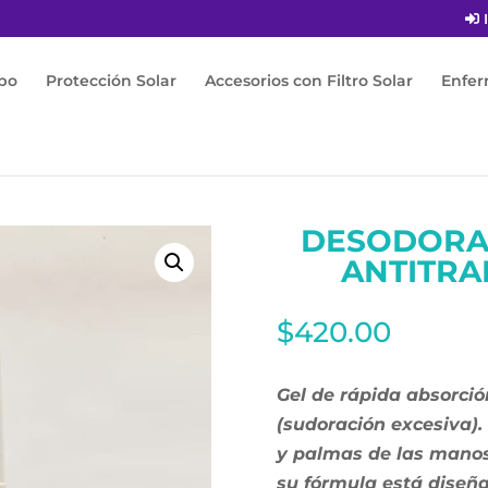
I
po
Protección Solar
Accesorios con Filtro Solar
Enfe
ante
/ Desodorante Gel Sekiderm Antitranspirante 60ml
DESODORA
ANTITRA
$
420.00
Gel de rápida absorci
(sudoración excesiva). 
y palmas de las manos
su fórmula está diseñ