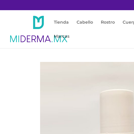
Tienda
Cabello
Rostro
Cuer
Marcas
Inicio
/
Cuerpo
/
Antitranspirante / Desodor