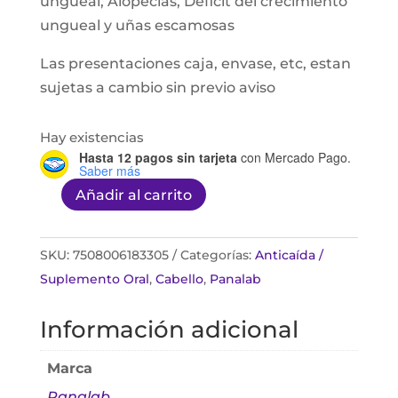
ungueal, Alopecias, Déficit del crecimiento
ungueal y uñas escamosas
Las presentaciones caja, envase, etc, estan
sujetas a cambio sin previo aviso
Hay existencias
Hasta 12 pagos sin tarjeta
con Mercado Pago.
Saber más
Añadir al carrito
Aminoter
D
30
SKU:
7508006183305
Categorías:
Anticaída /
Capsulas
Suplemento Oral
,
Cabello
,
Panalab
cantidad
Información adicional
Marca
Panalab