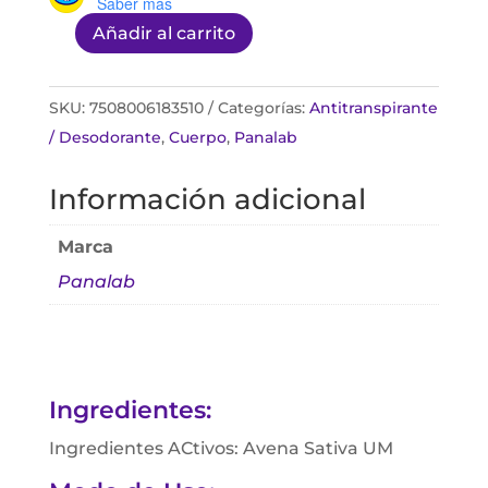
Saber más
Añadir al carrito
Proavenal
Desodorante
90ml
SKU:
7508006183510
Categorías:
Antitranspirante
Frasco
/ Desodorante
,
Cuerpo
,
Panalab
Roll-
Información adicional
On
cantidad
Marca
Panalab
Ingredientes:
Ingredientes ACtivos: Avena Sativa UM