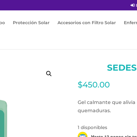
I
po
Protección Solar
Accesorios con Filtro Solar
Enfe
ost-Solar
/ Sedesun Sos 250ml
SEDES
$
450.00
Gel calmante que alivia 
quemaduras.
1 disponibles
Hasta 12 pagos sin ta