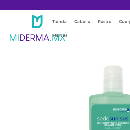
Tienda
Cabello
Rostro
Cuer
Marcas
Inicio
/
Protección Solar
/
Todo Tipo Piel / P