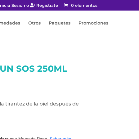
nicia Sesión o
Regístrate
0 elementos
rmedades
Otros
Paquetes
Promociones
UN SOS 250ML
la tirantez de la piel después de
rjeta
con Mercado Pago.
Saber más