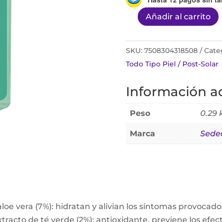
Añadir al carrito
Sedesun
Sos
250ml
SKU:
7508304318508
Cate
cantidad
Todo Tipo Piel / Post-Solar
Información ad
Peso
0.29 
Marca
Sede
loe vera (7%): hidratan y alivian los síntomas provocad
tracto de té verde (2%): antioxidante, previene los efec