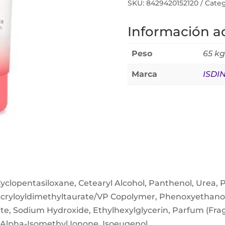
SKU:
8429420152120
Categ
Información ad
Peso
65 kg
Marca
ISDI
Cyclopentasiloxane, Cetearyl Alcohol, Panthenol, Urea, 
cryloyldimethyltaurate/VP Copolymer, Phenoxyethanol
te, Sodium Hydroxide, Ethylhexylglycerin, Parfum (Fra
, Alpha-Isomethyl Ionone, Isoeugenol.