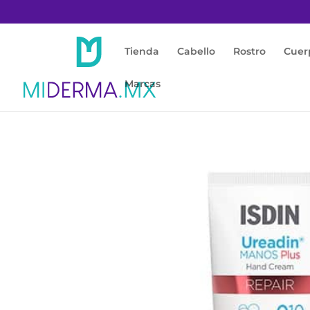
Tienda
Cabello
Rostro
Cuer
Marcas
Inicio
/
Cuerpo
/
Manos
/ Ureadin Manos Plu