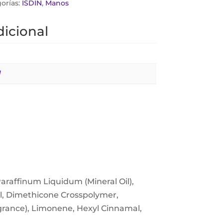
orías:
ISDIN
,
Manos
icional
N
Paraffinum Liquidum (Mineral Oil),
, Dimethicone Crosspolymer,
grance), Limonene, Hexyl Cinnamal,