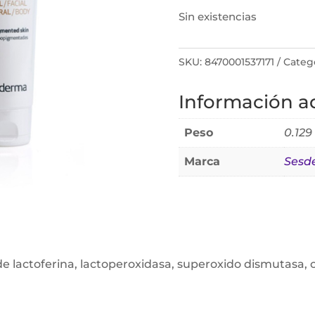
Sin existencias
SKU:
8470001537171
Categ
Información ad
Peso
0.129
Marca
Sesd
de lactoferina, lactoperoxidasa, superoxido dismutasa, c