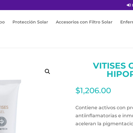
I
po
Protección Solar
Accesorios con Filtro Solar
Enfe
l 100ml Pieles Hipopigmentadas
VITISES 
HIPO
$
1,206.00
Contiene activos con pr
antiinflamatorias e in
aceleran la pigmentaci