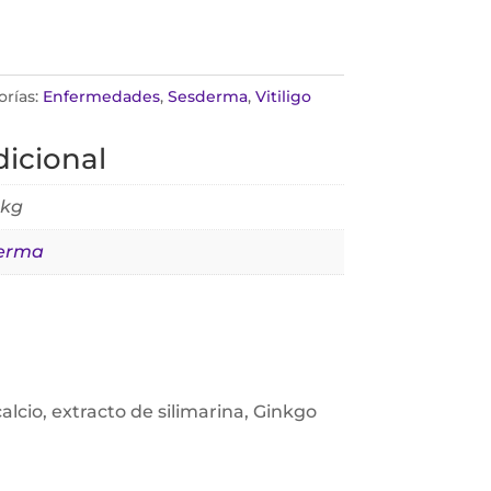
orías:
Enfermedades
,
Sesderma
,
Vitiligo
icional
 kg
erma
alcio, extracto de silimarina, Ginkgo