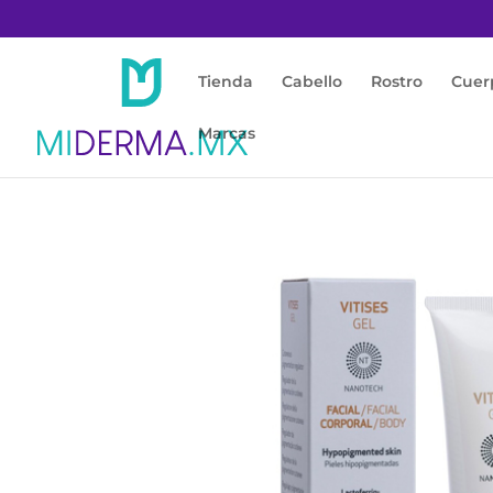
Tienda
Cabello
Rostro
Cuer
Marcas
Inicio
/
Enfermedades
/
Vitiligo
/ Vitises ge