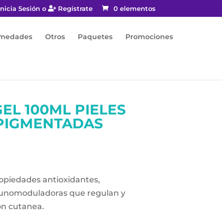
nicia Sesión o
Regístrate
0 elementos
rmedades
Otros
Paquetes
Promociones
GEL 100ML PIELES
PIGMENTADAS
opiedades antioxidantes,
munomoduladoras que regulan y
on cutanea.