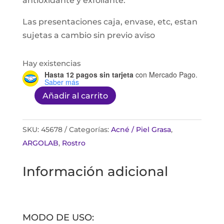
antioxidante y exfoliante.
Las presentaciones caja, envase, etc, estan
sujetas a cambio sin previo aviso
Hay existencias
Hasta 12 pagos sin tarjeta
con Mercado Pago.
Saber más
Añadir al carrito
Ac-
laico
serum
SKU:
45678
Categorías:
Acné / Piel Grasa
,
30ml
ARGOLAB
,
Rostro
cantidad
Información adicional
MODO DE USO: