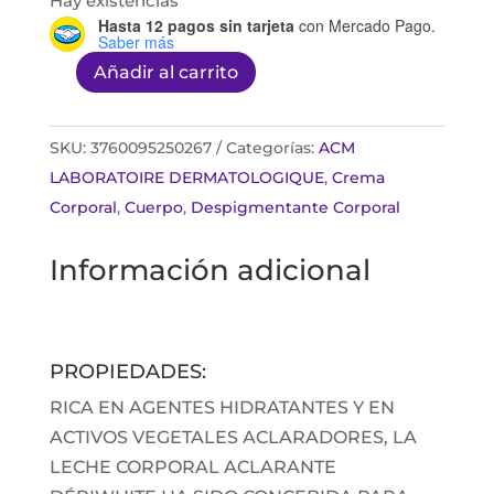
Hay existencias
Hasta 12 pagos sin tarjeta
con Mercado Pago.
Saber más
Añadir al carrito
ACM
DÉPIWHITE
LECHE
SKU:
3760095250267
Categorías:
ACM
CORPORAL
LABORATOIRE DERMATOLOGIQUE
,
Crema
200
Corporal
,
Cuerpo
,
Despigmentante Corporal
ML
Información adicional
cantidad
PROPIEDADES:
RICA EN AGENTES HIDRATANTES Y EN
ACTIVOS VEGETALES ACLARADORES, LA
LECHE CORPORAL ACLARANTE