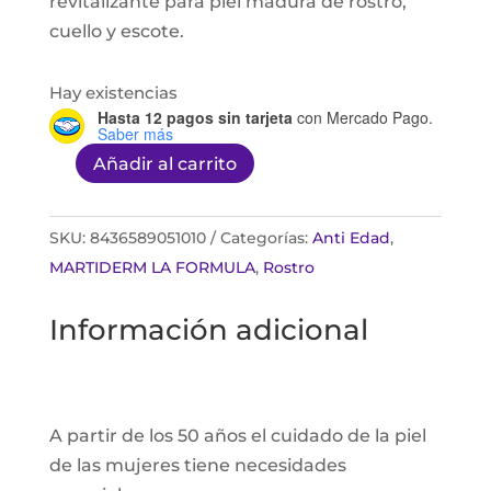
revitalizante para piel madura de rostro,
cuello y escote.
Hay existencias
Hasta 12 pagos sin tarjeta
con Mercado Pago.
Saber más
Añadir al carrito
Amatist
Day
Cream
SKU:
8436589051010
Categorías:
Anti Edad
,
50ml
MARTIDERM LA FORMULA
,
Rostro
cantidad
Información adicional
A partir de los 50 años el cuidado de la piel
de las mujeres tiene necesidades