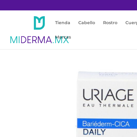
Tienda
Cabello
Rostro
Cuer
Marcas
Inicio
/
Rostro
/
Anti Edad
/ BARIEDERM-CIC